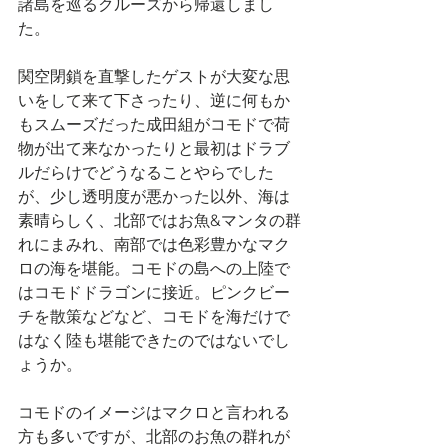
諸島を巡るクルーズから帰還しまし
た。
関空閉鎖を直撃したゲストが大変な思
いをして来て下さったり、逆に何もか
もスムーズだった成田組がコモドで荷
物が出て来なかったりと最初はドラブ
ルだらけでどうなることやらでした
が、少し透明度が悪かった以外、海は
素晴らしく、北部ではお魚&マンタの群
れにまみれ、南部では色彩豊かなマク
ロの海を堪能。コモドの島への上陸で
はコモドドラゴンに接近。ピンクビー
チを散策などなど、コモドを海だけで
はなく陸も堪能できたのではないでし
ょうか。
コモドのイメージはマクロと言われる
方も多いですが、北部のお魚の群れが