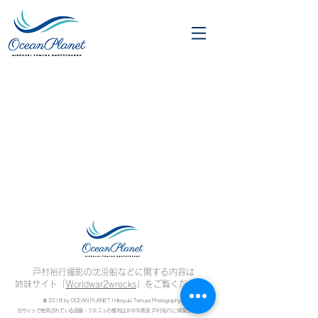
戸村裕行撮影の沈没船などに関する内容は
姉妹サイト「
Worldwar2wrecks
」をご覧ください。
© 2018 by OCEAN PLANET | Hiroyuki Tomura Photography
当サイトで使用されている画像・テキストの権利は
水中写真家 戸村裕行に帰属します。