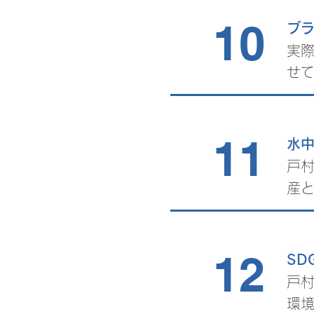
10
ブ
実
せ
11
水
戸
産
12
SD
戸
環