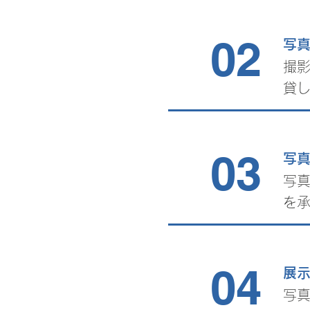
02
写
​撮
貸
03
写
写
を
04
展示
写