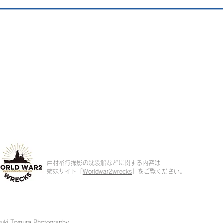
戸村裕行撮影の沈没船などに関する内容は
姉妹サイト「
Worldwar2wrecks
」をご覧ください。
uki Tomura Photography