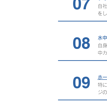
07
自
を
08
水
自
中
09
​ホ
特
ジ