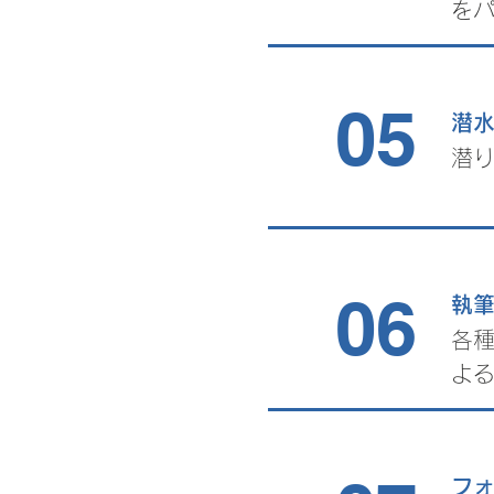
を
05
潜
潜
06
​執
各
よ
フ