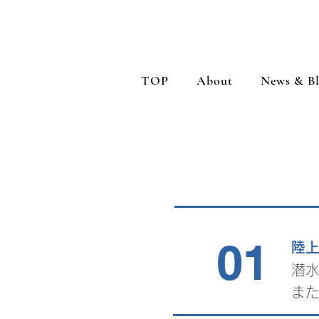
TOP
About
News & B
01
​陸
潜
ま