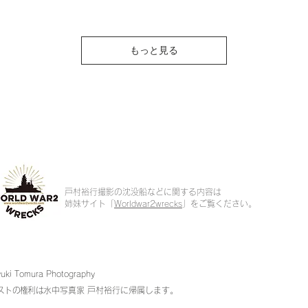
もっと見る
戸村裕行撮影の沈没船などに関する内容は
姉妹サイト「
Worldwar2wrecks
」をご覧ください。
uki Tomura Photography
ストの権利は
水中写真家 戸村裕行に帰属します。