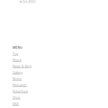
価格
￥34,800
MENU
Top
About
News & Blog
Gallery
Works
Requests
Adventure
Shop
SNS