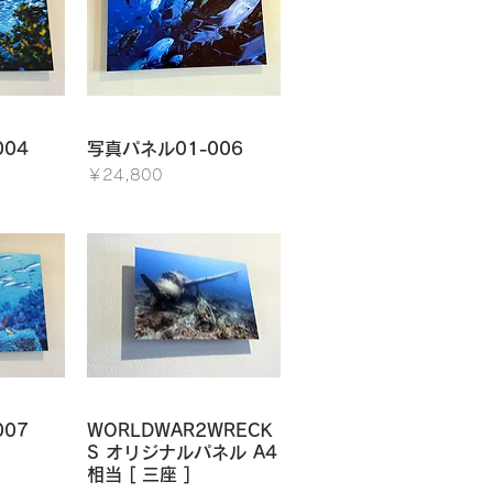
ュー
クイックビュー
04
写真パネル01-006
価格
￥24,800
ュー
クイックビュー
07
WORLDWAR2WRECK
S オリジナルパネル A4
相当 [ 三座 ]