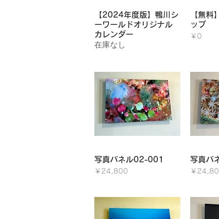
クイックビュー
ク
【2024年度版】鴨川シ
【無料
ーワールドオリジナル
ップ
カレンダー
価格
￥0
在庫なし
クイックビュー
ク
写真パネル02-001
写真パネ
価格
価格
￥24,800
￥24,80