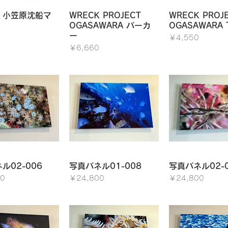
イックビュー
クイックビュー
クイックビ
】小笠原沈船マ
WRECK PROJECT
WRECK PROJ
OGASAWARA パーカ
OGASAWARA
ー
価格
￥4,550
価格
￥6,660
イックビュー
クイックビュー
クイックビ
ル02-006
写真パネル01-008
写真パネル02-0
価格
価格
0
￥24,800
￥24,800