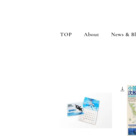
TOP
About
News & B