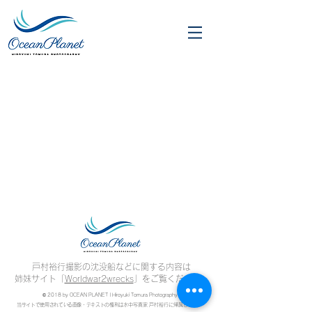
戸村裕行撮影の沈没船などに関する内容は
姉妹サイト「
Worldwar2wrecks
」をご覧ください。
© 2018 by OCEAN PLANET | Hiroyuki Tomura Photography
当サイトで使用されている画像・テキストの権利は
水中写真家 戸村裕行に帰属します。