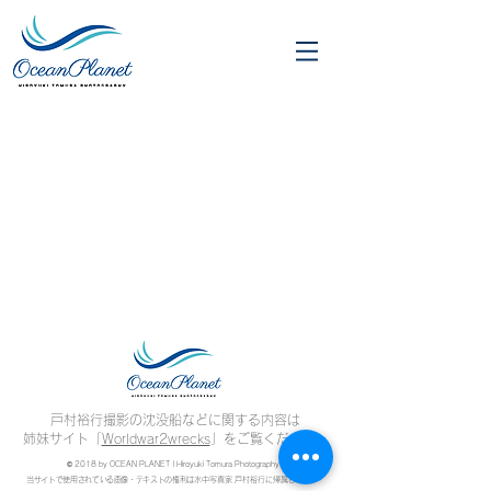
戸村裕行撮影の沈没船などに関する内容は
姉妹サイト「
Worldwar2wrecks
」をご覧ください。
© 2018 by OCEAN PLANET | Hiroyuki Tomura Photography
当サイトで使用されている画像・テキストの権利は
水中写真家 戸村裕行に帰属します。