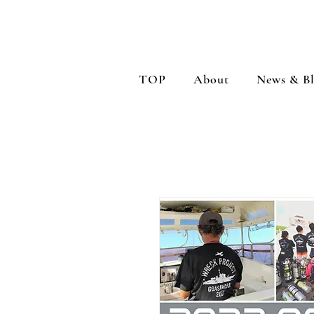
TOP
About
News & B