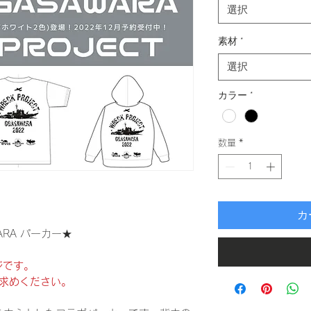
選択
素材
*
選択
カラー
*
数量
*
カ
WARA パーカー★
ジです。
求めください。