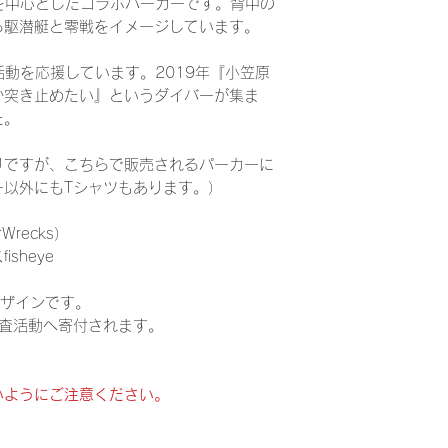
ANを中心としたコラボパーカーです。背中の
る駆潜艇と零戦をイメージしています。
査活動を応援しています。2019年『小笠原
か突き止めたい』というダイバーが集ま
た。
りですが、こちらで販売されるパーカーに
ー以外にもTシャツもあります。）
Wrecks）
sheye
デザインです。
調査活動へ寄付されます。
いようにご注意ください。