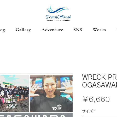
log
Gallery
Adventure
SNS
Works
WRECK PR
OGASAW
価
￥6,660
格
サイズ
*