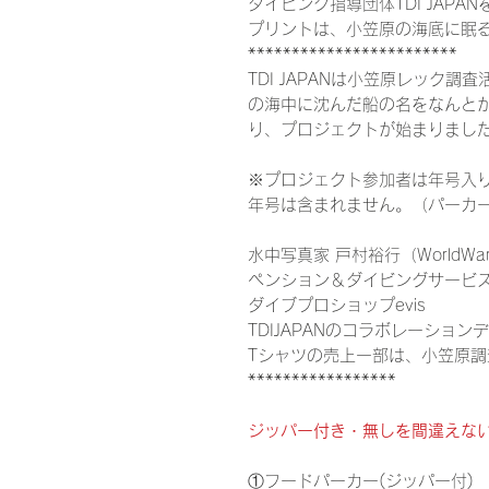
ダイビング指導団体TDI JAP
プリントは、小笠原の海底に眠
************************
TDI JAPANは小笠原レック調
の海中に沈んだ船の名をなんと
り、プロジェクトが始まりまし
※プロジェクト参加者は年号入
年号は含まれません。（パーカ
水中写真家 戸村裕行（WorldWar
ペンション＆ダイビングサービスfi
ダイブプロショップevis
TDIJAPANのコラボレーション
Tシャツの売上一部は、小笠原
*****************
ジッパー付き・無しを間違えな
①フードパーカー(ジッパー付)