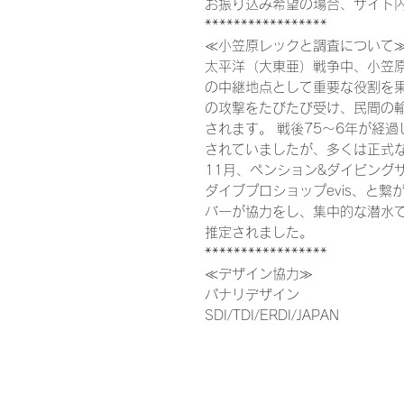
お振り込み希望の場合、サイト
*****************
≪小笠原レックと調査について
太平洋（大東亜）戦争中、小笠
の中継地点として重要な役割を果
の攻撃をたびたび受け、民間の輸
されます。 戦後75〜6年が経過
されていましたが、多くは正式な
11月、ペンション&ダイビングサ
ダイブプロショップevis、と
バーが協力をし、集中的な潜水で
推定されました。
*****************
≪デザイン協力≫
パナリデザイン
SDI/TDI/ERDI/JAPAN