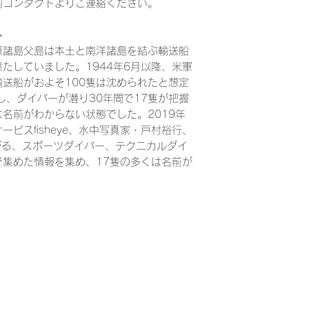
内コンタクトよりご連絡ください。
≫
原諸島父島は本土と南洋諸島を結ぶ輸送船
たしていました。1944年6月以降、米軍
送船がおよそ100隻は沈められたと想定
し、ダイバーが潜り30年間で17隻が把握
名前がわからない状態でした。2019年
ービスfisheye、水中写真家・戸村裕行、
繋がる、スポーツダイバー、テクニカルダイ
集めた情報を集め、17隻の多くは名前が