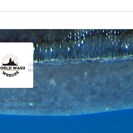
写真展OCEAN PLANETフォ
石巻
トブック完全受注生産にて販
が届
売します。
戸村裕行撮影の沈没船などに関する内容は
姉妹サイト「
Worldwar2wrecks
」をご覧ください。
uki Tomura Photography
ストの権利は
水中写真家 戸村裕行に帰属します。