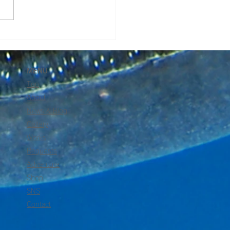
海さくらのパンフレット
きました！
MENU
Top
About
News & Blog
Gallery
Works
Requests
Adventure
Shop
SNS
Contact