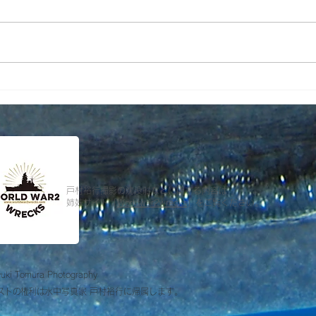
写真展OCEAN PLANETフォ
石巻
トブック完全受注生産にて販
が届
売します。
戸村裕行撮影の沈没船などに関する内容は
姉妹サイト「
Worldwar2wrecks
」をご覧ください。
uki Tomura Photography
ストの権利は
水中写真家 戸村裕行に帰属します。