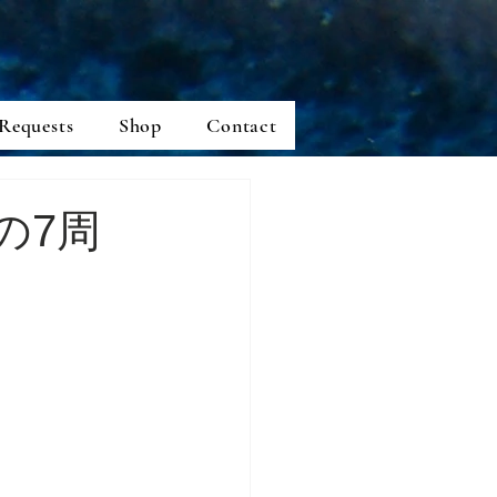
Requests
Shop
Contact
の7周