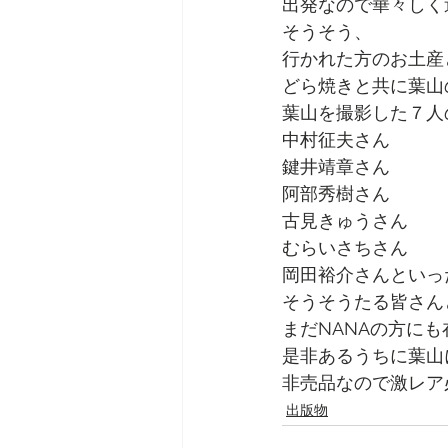
出発なので華々しく
そうそう、
行かれた方のお土産
どら焼きと共に葉山
葉山を撮影した７人
中村征夫さん
鍵井靖章さん
阿部秀樹さん
古見きゅうさん
むらいさちさん
岡田裕介さんといっ
そうそうたる皆さん
まだNANAの方に
是非あるうちに葉山
非売品なので激レア
出版物