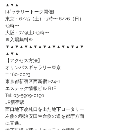
▲▼▲
[ギャラリートーク開催]
東京：6/25（土）13時〜 6/26（日）
13時〜
大阪：7/9(土) 13時〜
※入場無料※
▼▲▼▲▼▲▼▲▼▲▼▲▼▲▼▲▼
▲▼▲
【アクセス方法】
オリンパスギャラリー東京
〒160-0023
東京都新宿区西新宿1-24-1
エステック情報ビル B1F
Tel: 03-5909-0190
JR新宿駅
西口地下改札口を出た地下ロータリー
左側の明治安田生命側の道を都庁方面
に直進。