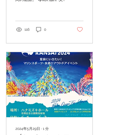
は「日本で一番遠い島」と
いうことで、皆さんもなか
なか行くのが難しい場所か
もしれません。しかしなが
らそこは生物の宝庫。世界
116
0
自然遺産にも認定されたそ
のポテンシャルをぜひ皆さ
んにも味わっていただけた
らと思って
2024年5月29日
∙
1
分