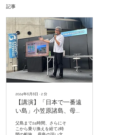
記事
2024年6月8日
∙
2
分
【講演】「日本で一番遠
い島」小笠原諸島、母島
で潜るということ。
父島まで24時間、さらにそ
こから乗り換えを経て2時
間の船旅。 母島の謳い文句