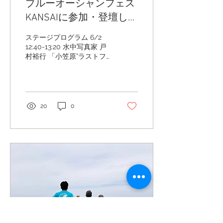
ブルーオーシャンフェス
KANSAIに参加・登壇しま
す
ステージプログラム 6/2
12:40-13:20 水中写真家 戸
村裕行 「小笠原”ラストフ
ロンティア”母島」 東
京、竹芝桟橋から定期船お
がさわら丸に乗船し揺られ
ること24時間。小笠原諸
島・父島に到着し、さらに
20
0
２時間の船旅を経て到着す
る小笠原諸島・母島。外国
に行くよりも