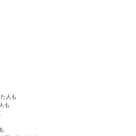
った人も
人も
。
も