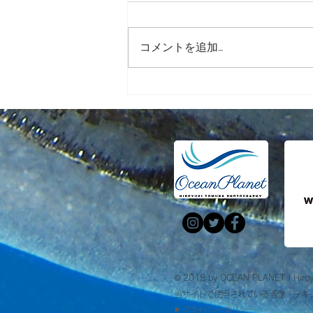
コメントを追加…
【講演】「日本で一番遠い
島」小笠原諸島、母島で潜る
ということ。
© 2018 by OCEAN PLANET | Hiroy
当サイトで使用されている画像・テキ
​▶︎
プライバシーポリシー