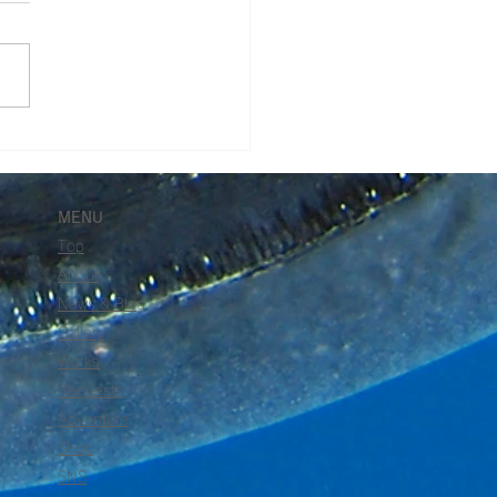
西伊豆・田子を潜る 】
MENU
Top
About
News & Blog
Gallery
Works
Requests
Adventure
Shop
SNS