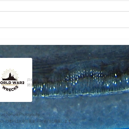
【 
帝京大学・本栖湖「海底遺
跡」調査
戸村裕行撮影の沈没船などに関する内容は
姉妹サイト「
Worldwar2wrecks
」をご覧ください。
uki Tomura Photography
ストの権利は
水中写真家 戸村裕行に帰属します。