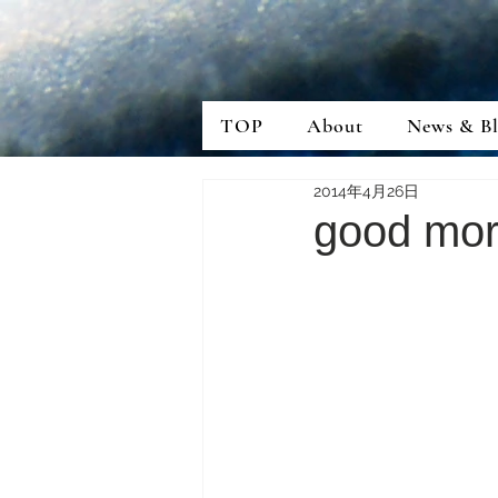
TOP
About
News & B
2014年4月26日
good mor