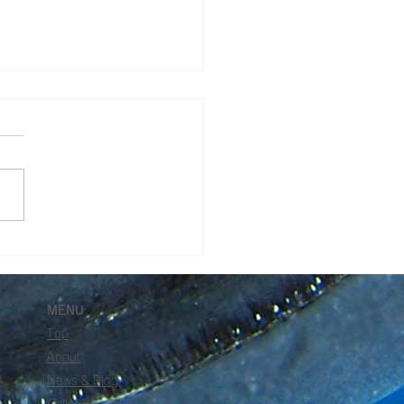
西伊豆・田子を潜る 】
MENU
Top
About
News & Blog