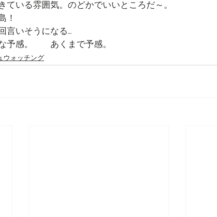
きている雰囲気。のどかでいいところだ～。
島！
回言いそうになる…
な予感。　　あくまで予感。
ュウォッチング