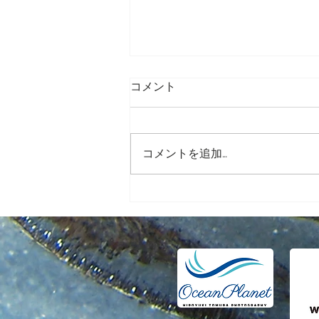
コメント
コメントを追加…
【講演】「日本で一番遠い
島」小笠原諸島、母島で潜る
ということ。