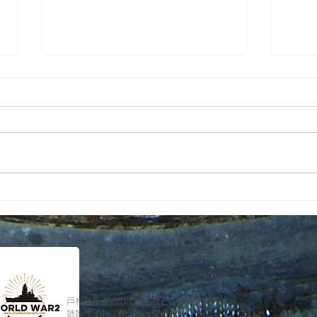
【 
帝京大学・本栖湖「海底遺
跡」調査
戸村裕行撮影の沈没船などに関する内容は
姉妹サイト「
Worldwar2wrecks
」をご覧ください。