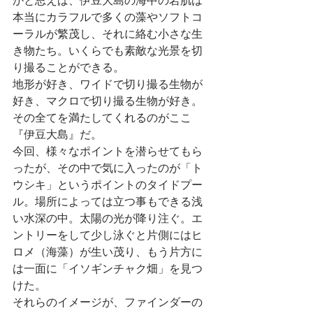
かと思えば、伊豆大島の海中の岩肌は
本当にカラフルで多くの藻やソフトコ
ーラルが繁茂し、それに絡む小さな生
き物たち。いくらでも素敵な光景を切
り撮ることができる。
地形が好き、ワイドで切り撮る生物が
好き、マクロで切り撮る生物が好き。
その全てを満たしてくれるのがここ
『伊豆大島』だ。
今回、様々なポイントを潜らせてもら
ったが、その中で気に入ったのが「ト
ウシキ」というポイントのタイドプー
ル。場所によっては立つ事もできる浅
い水深の中。太陽の光が降り注ぐ。エ
ントリーをして少し泳ぐと片側にはヒ
ロメ（海藻）が生い茂り、もう片方に
は一面に「イソギンチャク畑」を見つ
けた。
それらのイメージが、ファインダーの