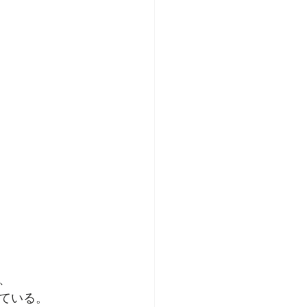
、
ている。