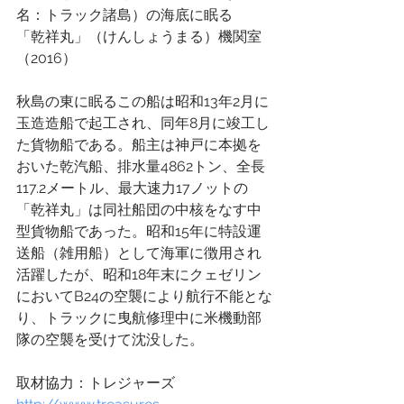
名：トラック諸島）の海底に眠る
「乾祥丸」（けんしょうまる）機関室
（2016）
秋島の東に眠るこの船は昭和13年2月に
玉造造船で起工され、同年8月に竣工し
た貨物船である。船主は神戸に本拠を
おいた乾汽船、排水量4862トン、全長
117.2メートル、最大速力17ノットの
「乾祥丸」は同社船団の中核をなす中
型貨物船であった。昭和15年に特設運
送船（雑用船）として海軍に徴用され
活躍したが、昭和18年末にクェゼリン
においてB24の空襲により航行不能とな
り、トラックに曳航修理中に米機動部
隊の空襲を受けて沈没した。
取材協力：トレジャーズ